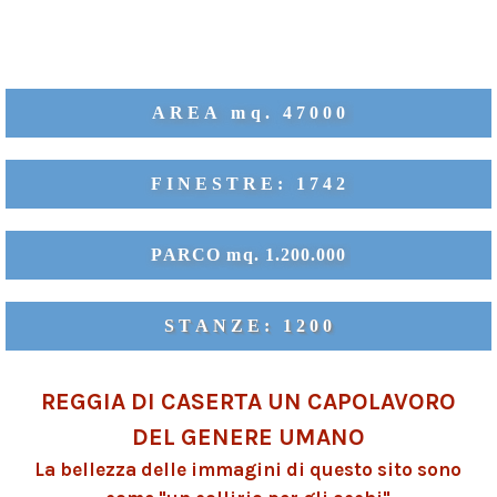
0
0
0
0
0
8
9
8
4
4
4
9
9
9
9
9
0
8
7
0
3
3
3
7
0
8
8
8
8
8
9
0
6
9
7
6
9
2
2
2
0
0
8
9
7
7
7
7
7
8
6
5
8
1
1
1
5
9
9
0
8
6
6
6
6
6
7
4
7
0
5
4
7
A
R
E
A
m
q
.
0
0
0
8
8
9
0
6
7
5
5
5
5
5
3
6
9
4
3
6
8
9
7
7
6
4
4
4
4
4
5
8
3
2
5
2
5
8
6
6
7
3
3
3
3
3
4
5
1
4
7
2
F
I
N
E
S
T
R
E
:
1
4
6
7
5
5
3
4
2
2
2
2
2
3
6
1
0
3
0
6
4
4
5
3
1
1
1
1
1
2
2
5
0
2
3
3
4
5
1
2
P
A
R
C
O
m
q
.
.
0
0
.
0
0
0
1
4
1
3
4
2
2
1
0
3
0
0
3
1
1
2
0
2
1
2
S
T
A
N
Z
E
:
0
0
1
1
0
0
0
REGGIA DI CASERTA UN CAPOLAVORO
DEL GENERE UMANO
La bellezza delle immagini di questo sito sono