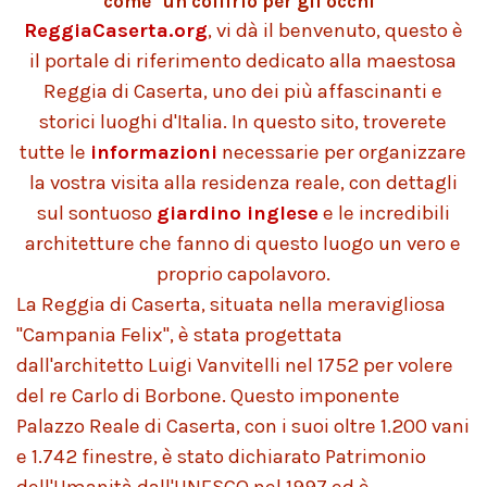
come "un collirio per gli occhi"
ReggiaCaserta.org
, vi dà il benvenuto, questo è
il portale di riferimento dedicato alla maestosa
Reggia di Caserta, uno dei più affascinanti e
storici luoghi d'Italia. In questo sito, troverete
tutte le
informazioni
necessarie per organizzare
la vostra visita alla residenza reale, con dettagli
sul sontuoso
giardino inglese
e le incredibili
architetture che fanno di questo luogo un vero e
proprio capolavoro.
La Reggia di Caserta, situata nella meravigliosa
"Campania Felix", è stata progettata
dall'architetto Luigi Vanvitelli nel 1752 per volere
del re Carlo di Borbone. Questo imponente
Palazzo Reale di Caserta, con i suoi oltre 1.200 vani
e 1.742 finestre, è stato dichiarato Patrimonio
dell'Umanità dall'UNESCO nel 1997 ed è