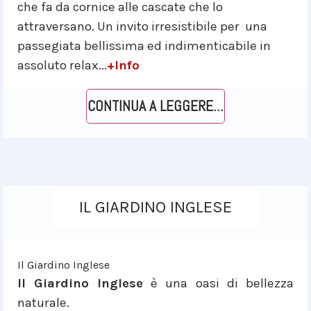
che fa da cornice alle cascate che lo
attraversano.
Un invito irresistibile per una
passegiata bellissima ed
indimenticabile in
assoluto relax...
+Info
CONTINUA A LEGGERE...
IL GIARDINO INGLESE
Il Giardino Inglese
Il Giardino Inglese
è una oasi di bellezza
naturale.