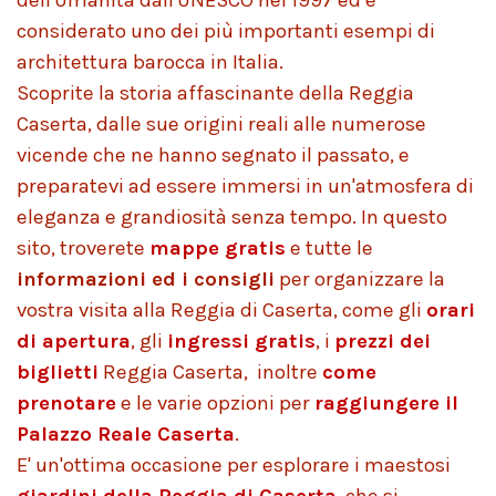
considerato uno dei più importanti esempi di
architettura barocca in Italia.
Scoprite la storia affascinante della Reggia
Caserta, dalle sue origini reali alle numerose
vicende che ne hanno segnato il passato, e
preparatevi ad essere immersi in un'atmosfera di
eleganza e grandiosità senza tempo. In questo
sito, troverete
mappe gratis
e tutte le
informazioni ed i consigli
per organizzare la
vostra visita alla Reggia di Caserta, come gli
orari
di apertura
, gli
ingressi gratis
, i
prezzi dei
biglietti
Reggia Caserta, inoltre
come
prenotare
e le varie opzioni per
raggiungere il
Palazzo Reale Caserta
.
E' un'ottima occasione per esplorare i maestosi
giardini della Reggia di Caserta
, che si