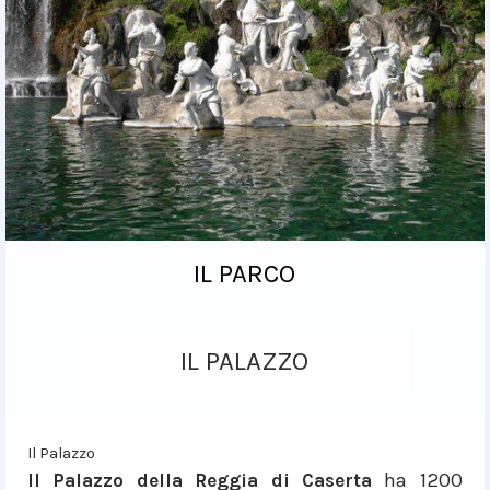
IL PARCO
IL PALAZZO
Il Palazzo
ha 1200
Il Palazzo della Reggia di Caserta