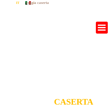
Vai ai contenuti
reggia caserta
IT
Il Palazzo Reale più grande al mondo.
EN
ES
Salta menù
REGGIA DI
CASERTA