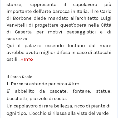
stanze, rappresenta il capolavoro più
importante dell'arte barocca in Italia. Il re Carlo
di Borbone diede mandato all'architetto Luigi
Vanvitelli di progettare quest'opera nella Città
di Caserta per motivi paesaggistici e di
sicurezza.
Quì il palazzo essendo lontano dal mare
avrebbe avuto miglior difesa in caso di attacchi
ostili...
+Info
Il Parco Reale
si estende per circa 4 km.
Il Parco
E' abbellito da cascate, fontane, statue,
boschetti,
piazzole di sosta.
Un capolavoro di rara bellezza, ricco di piante di
ogni tipo.
L'occhio si rilassa alla vista del verde