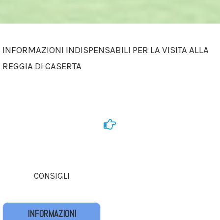
INFORMAZIONI INDISPENSABILI PER LA VISITA ALLA
REGGIA DI CASERTA
CONSIGLI
INFORMAZIONI